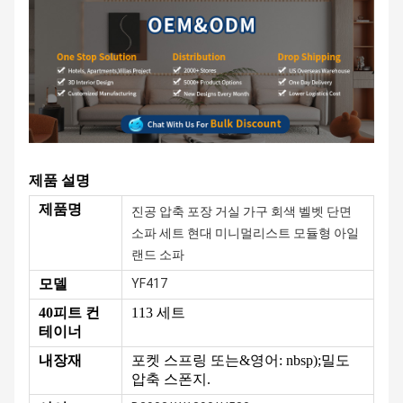
제품 설명
제품명
진공 압축 포장 거실 가구 회색 벨벳 단면
소파 세트 현대 미니멀리스트 모듈형 아일
랜드 소파
모델
YF417
40피트 컨
113 세트
테이너
내장재
포켓 스프링 또는&영어: nbsp);
밀도
압축 스폰지.