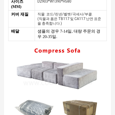
사이즈
D2903*W1390*H580
(MM)
커버 재질
직물: 코드/린넨/벨벳/극세사/부클.
(직물과 폼은 TB117 및 CA117 난연 표준
을 충족합니다.)
배달
샘플의 경우 7-14일, 대량 주문의 경
우 20-35일.