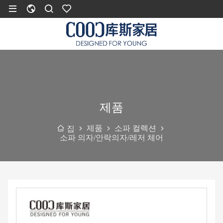
제품
제품
소파 컬렉션
집
소파 의자/안락의자/레저 체어