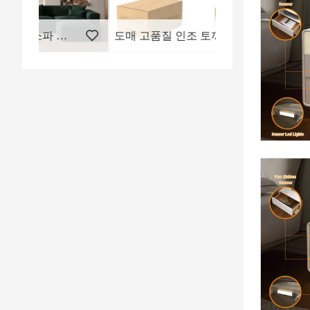
도매 고품질 인조 토끼털 진공 밀봉 소파 가구 현대식 3인용 섹셔널 폼 ​​압축 소파 세트