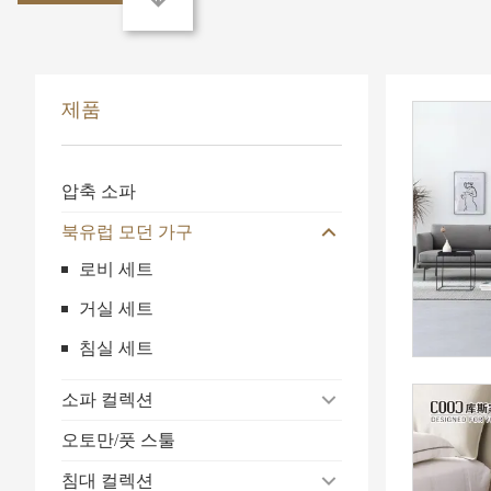
제품
압축 소파
북유럽 모던 가구
로비 세트
거실 세트
침실 세트
소파 컬렉션
오토만/풋 스툴
침대 컬렉션