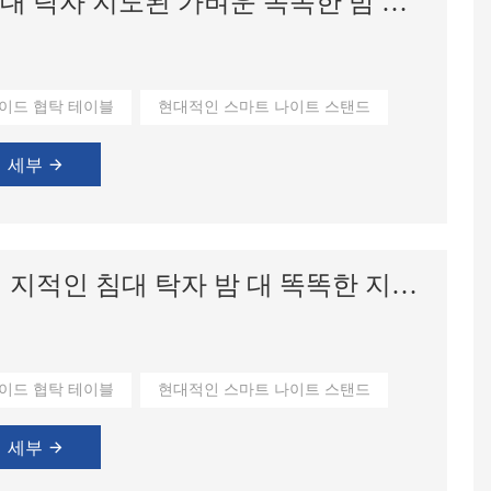
현대 호텔 침실 똑똑한 침대 탁자 지도된 가벼운 똑똑한 밤 대를 가진 백색 협탁
이탈리아 모던 컨템포러리 패브릭 거실 실내용 컴팩트 무골재 진공 압축 곡선형 셰즈 라운지 소파
현대 KD 조립 코너 소파 모듈형 소파 패브릭 회색 거실 가구 단면 소파 세트
의 숨겨진 서랍.
이드 협탁 테이블
현대적인 스마트 나이트 스탠드
세부
대량 할인 백색 MDF 현대 지적인 침대 탁자 밤 대 똑똑한 지도된 스탠드
의 숨겨진 서랍.
이드 협탁 테이블
현대적인 스마트 나이트 스탠드
세부