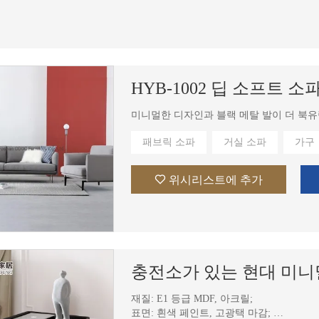
HYB-1002 딥 소프트 
미니멀한 디자인과 블랙 메탈 발이 더 북유
패브릭 소파
거실 소파
가구
위시리스트에 추가
재질: E1 등급 MDF, 아크릴;
표면: 흰색 페인트, 고광택 마감;